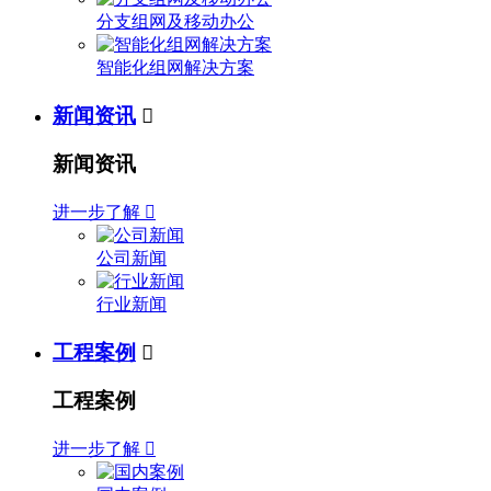
分支组网及移动办公
智能化组网解决方案
新闻资讯

新闻资讯
进一步了解

公司新闻
行业新闻
工程案例

工程案例
进一步了解
